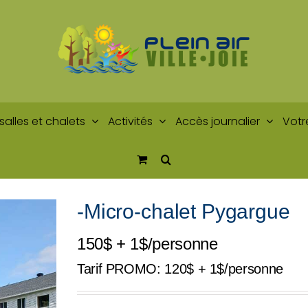
salles et chalets
Activités
Accès journalier
Votr
-Micro-chalet Pygargue
150$ + 1$/personne
Tarif PROMO: 120$ + 1$/personne