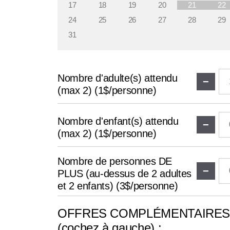
17
18
19
20
21
22
24
25
26
27
28
29
31
Nombre d'adulte(s) attendu
−
(max 2) (1$/personne)
Nombre d'enfant(s) attendu
−
(max 2) (1$/personne)
Nombre de personnes DE
−
PLUS (au-dessus de 2 adultes
et 2 enfants) (3$/personne)
OFFRES COMPLÉMENTAIRE
(cochez à gauche) :