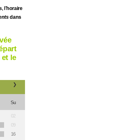
, l’horaire
ents
dans
ivée
épart
 et le
❯
Su
02
09
16