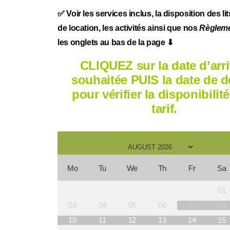
✅ Voir les services inclus, la disposition des lits
de location, les activités ainsi que nos
Règlem
les onglets au bas de la page ⬇
CLIQUEZ sur la date d’arr
souhaitée PUIS la date de d
pour vérifier la disponibilité
tarif.
Mo
Tu
We
Th
Fr
Sa
01
03
04
05
06
07
08
10
11
12
13
14
15