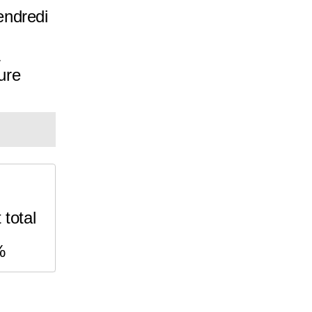
endredi
ure
total
%