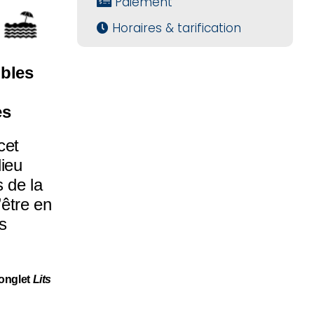
Paiement
Horaires & tarification
ubles
es
cet
ieu
 de la
’être en
s
’onglet
Lits