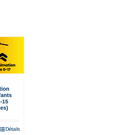
tion
fants
0-15
es)
r
Détails