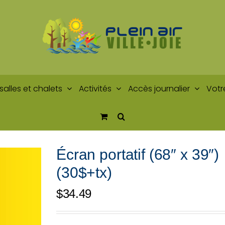
salles et chalets
Activités
Accès journalier
Votr
Écran portatif (68″ x 39″)
(30$+tx)
$
34.49