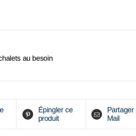
x
39")
(30$+tx)
chalets au besoin
ce
Épingler ce
Partager
produit
Mail