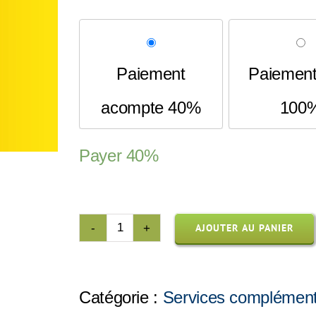
Paiement
Paiement 
acompte 40%
100
Payer
40%
AJOUTER AU PANIER
quantité
de
Écran
portatif
Catégorie :
Services complément
(68"