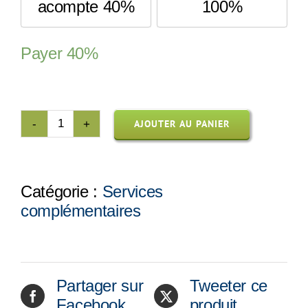
acompte 40%
100%
Payer
40%
AJOUTER AU PANIER
quantité
de
Prise
électrique
Catégorie :
Services
supplémentaire
complémentaires
(20$+tx)
Partager sur
Tweeter ce
Facebook
produit