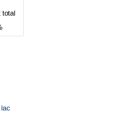
total
%
 lac