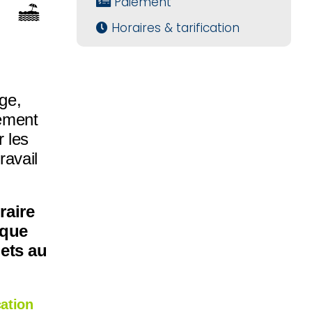
Paiement
Horaires & tarification
ge,
tement
r les
ravail
raire
 que
ets au
cation