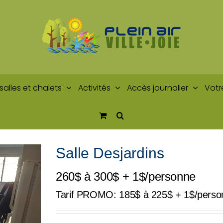
salles et chalets
Activités
Accès journalier
Votr
Salle Desjardins
260$ à 300$ + 1$/personne
Tarif PROMO: 185$ à 225$ + 1$/perso