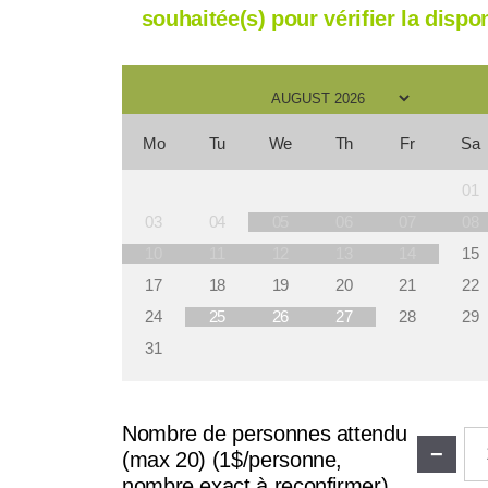
souhaitée(s) pour vérifier la dispon
Mo
Tu
We
Th
Fr
Sa
01
03
04
05
06
07
08
10
11
12
13
14
15
17
18
19
20
21
22
24
25
26
27
28
29
31
Nombre de personnes attendu
−
(max 20) (1$/personne,
nombre exact à reconfirmer)