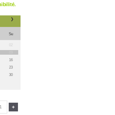
ibilité.
❯
Su
02
09
16
23
30
+