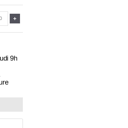
+
S
udi 9h
ure