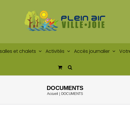
salles et chalets
Activités
Accès journalier
Votr
DOCUMENTS
Accueil
DOCUMENTS