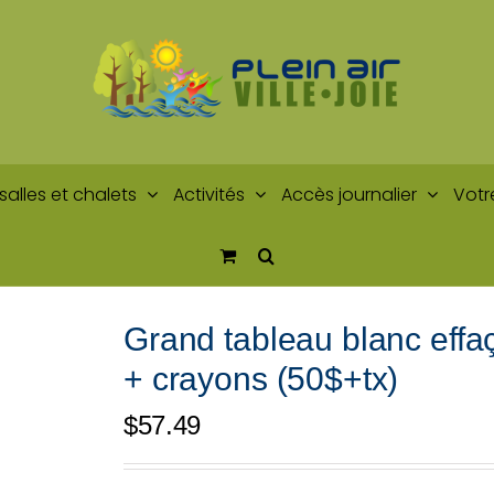
salles et chalets
Activités
Accès journalier
Votr
Grand tableau blanc effa
+ crayons (50$+tx)
$
57.49