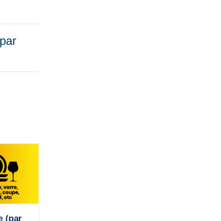
 par
e (par