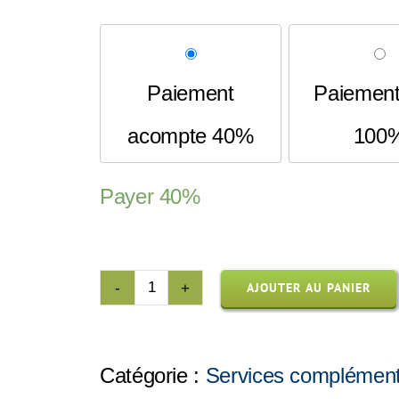
Paiement
Paiement 
acompte 40%
100
Payer
40%
AJOUTER AU PANIER
quantité
de
Grand
tableau
Catégorie :
Services complément
blanc