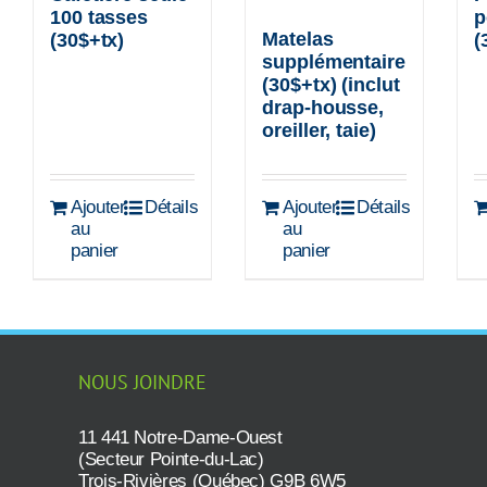
100 tasses
p
Matelas
(30$+tx)
(
supplémentaire
(30$+tx) (inclut
drap-housse,
oreiller, taie)
Ajouter
Détails
Ajouter
Détails
au
au
panier
panier
NOUS JOINDRE
11 441 Notre-Dame-Ouest
(Secteur Pointe-du-Lac)
Trois-Rivières (Québec) G9B 6W5