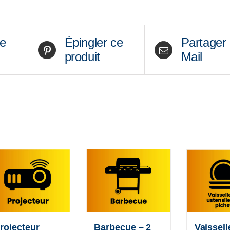
effaçable
+
ce
Épingler ce
Partager
crayons
produit
Mail
(50$+tx)
Barbecue – 2
Vaissell
rojecteur