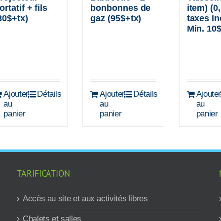
bonbonnes de
item) (0
ortatif + fils
gaz (95$+tx)
taxes in
30$+tx)
Min. 10
Ajouter
Détails
Ajouter
Détails
Ajoute
au
au
au
panier
panier
panier
TARIFICATION
Accès au site et aux activités libres
Chalets et salles