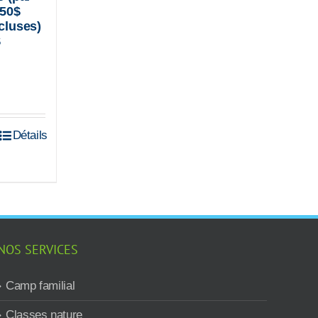
,50$
cluses)
$
r
Détails
NOS SERVICES
Camp familial
Classes nature